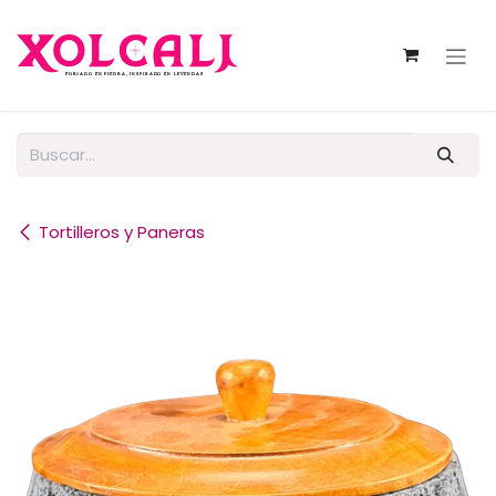
Ir al contenido
Tortilleros y Paneras